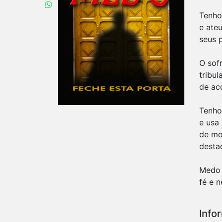
Tenho
e ate
seus p
O sof
tribu
de ac
Tenho
e usa
de mo
desta
Medo 
fé e n
Info