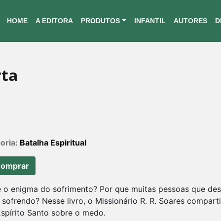
HOME
A EDITORA
PRODUTOS
INFANTIL
AUTORES
D
rta
oria:
Batalha Espiritual
omprar
é o enigma do sofrimento? Por que muitas pessoas que des
 sofrendo? Nesse livro, o Missionário R. R. Soares compart
Espírito Santo sobre o medo.