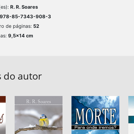
(es):
R. R. Soares
978-85-7343-908-3
o de páginas:
52
as:
9,5x14 cm
s do autor