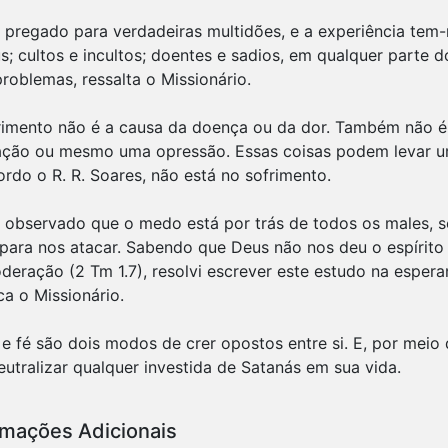
 pregado para verdadeiras multidões, e a experiência tem-
us; cultos e incultos; doentes e sadios, em qualquer part
roblemas, ressalta o Missionário.
rimento não é a causa da doença ou da dor. Também não é 
lação ou mesmo uma opressão. Essas coisas podem levar um
ordo o R. R. Soares, não está no sofrimento.
 observado que o medo está por trás de todos os males, s
 para nos atacar. Sabendo que Deus não nos deu o espírito 
deração (2 Tm 1.7), resolvi escrever este estudo na esper
ca o Missionário.
e fé são dois modos de crer opostos entre si. E, por meio d
eutralizar qualquer investida de Satanás em sua vida.
rmações Adicionais