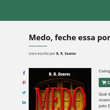
Medo, feche essa po
Livro escrito por
R. R. Soares
Categ
C
Qual 
vivem
pelo 