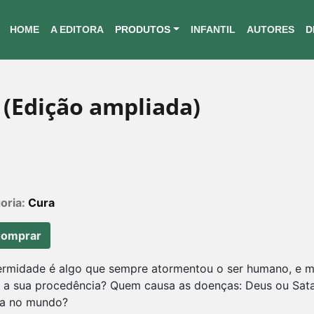
HOME
A EDITORA
PRODUTOS
INFANTIL
AUTORES
D
 (Edição ampliada)
oria:
Cura
omprar
ermidade é algo que sempre atormentou o ser humano, e mu
é a sua procedência? Quem causa as doenças: Deus ou Satan
ia no mundo?