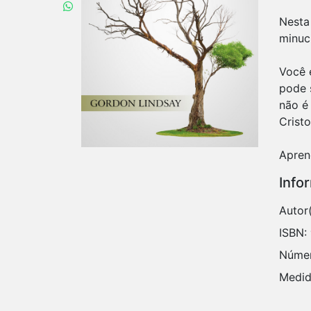
Nesta
minuci
Você é
pode 
não é
Cristo
Info
Autor
ISBN:
Númer
Medid