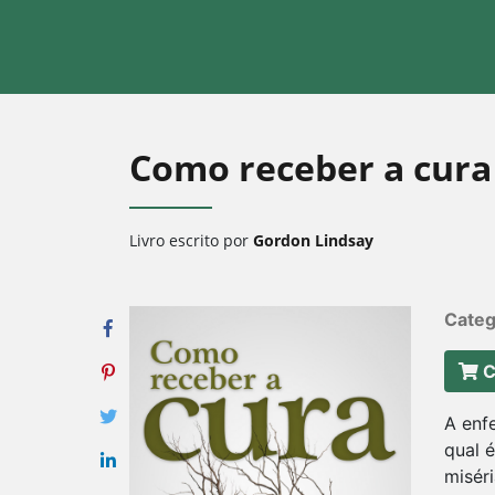
Como receber a cura
Livro escrito por
Gordon Lindsay
Categ
C
A enf
qual 
misér